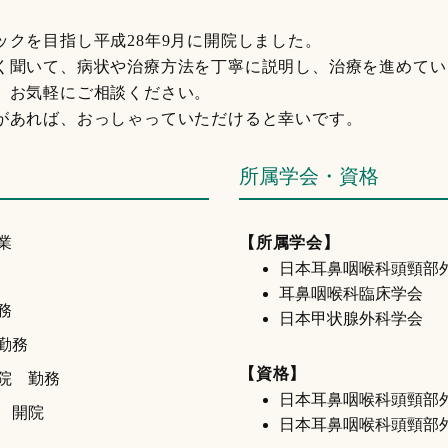
クを目指し平成28年9月に開院しました。
く聞いて、病状や治療方法を丁寧に説明し、治療を進めてい
、お気軽にご相談ください。
があれば、おっしゃっていただけると幸いです。
所属学会・資格
業
【所属学会】
日本耳鼻咽喉科頭頸部
耳鼻咽喉科臨床学会
務
日本甲状腺外科学会
勤務
【資格】
院 勤務
日本耳鼻咽喉科頭頸部
 開院
日本耳鼻咽喉科頭頸部