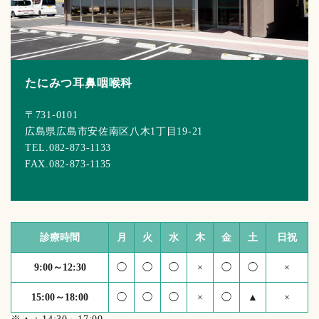
たにみつ耳鼻咽喉科
〒731-0101
広島県広島市安佐南区八木1丁目19-21
TEL.082-873-1133
FAX.082-873-1135
診療時間
月
火
水
木
金
土
日祝
9:00～12:30
◯
◯
◯
×
◯
◯
×
15:00～18:00
◯
◯
◯
×
◯
▲
×